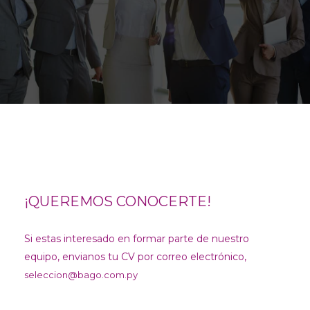
¡QUEREMOS CONOCERTE!
Si estas interesado en formar parte de nuestro
equipo, envianos tu CV por correo electrónico,
seleccion@bago.com.py